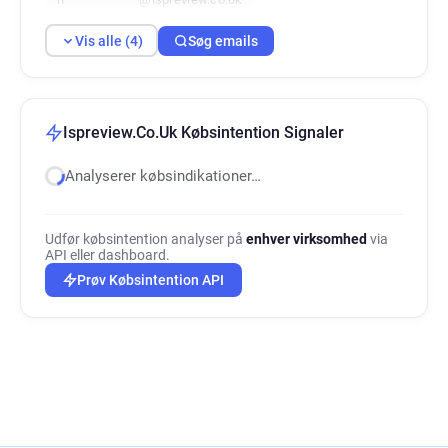
Vis alle (4)
Søg emails
Ispreview.Co.Uk Købsintention Signaler
Analyserer købsindikationer…
Udfør købsintention analyser på
enhver virksomhed
via
API eller dashboard.
Prøv Købsintention API