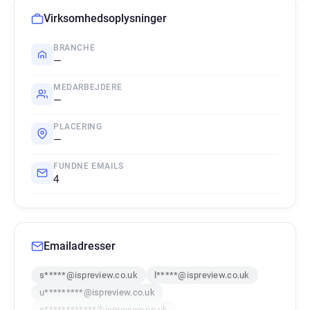
Virksomhedsoplysninger
BRANCHE
—
MEDARBEJDERE
—
PLACERING
—
FUNDNE EMAILS
4
Emailadresser
s*****@ispreview.co.uk
l*****@ispreview.co.uk
u*********@ispreview.co.uk
n************@ispreview.co.uk