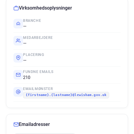
Virksomhedsoplysninger
BRANCHE
—
MEDARBEJDERE
—
PLACERING
—
FUNDNE EMAILS
210
EMAILMØNSTER
{firstname}.{lastname}@lewisham.gov.uk
Emailadresser