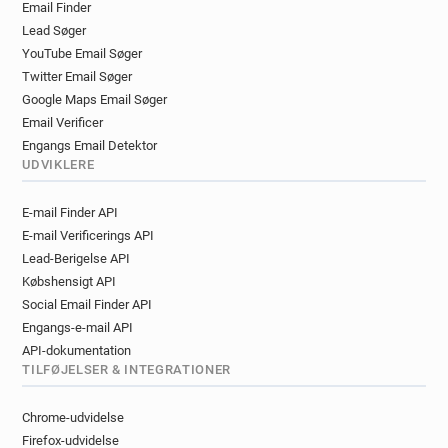
Email Finder
p******@lewisham.gov.uk
q*****@lewisham.gov.uk
Lead Søger
u*****@lewisham.gov.uk
YouTube Email Søger
x************@lewisham.gov.uk
Twitter Email Søger
o*********@lewisham.gov.uk
Google Maps Email Søger
l*****@lewisham.gov.uk
Email Verificer
q*********@lewisham.gov.uk
Engangs Email Detektor
m************@lewisham.gov.uk
UDVIKLERE
m*********@lewisham.gov.uk
E-mail Finder API
c***********@lewisham.gov.uk
E-mail Verificerings API
y*********@lewisham.gov.uk
Lead-Berigelse API
v********@lewisham.gov.uk
Købshensigt API
q********@lewisham.gov.uk
Social Email Finder API
b*******@lewisham.gov.uk
Engangs-e-mail API
y**********@lewisham.gov.uk
API-dokumentation
e*******@lewisham.gov.uk
TILFØJELSER & INTEGRATIONER
b**********@lewisham.gov.uk
u**********@lewisham.gov.uk
Chrome-udvidelse
p**********@lewisham.gov.uk
Firefox-udvidelse