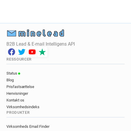
n********@lewisham.gov.uk
p******@lewisham.gov.uk
k********@lewisham.gov.uk
n********@lewisham.gov.uk
e************@lewisham.gov.uk
w***********@lewisham.gov.uk
B2B Lead & E-mail Intelligens API
t*********@lewisham.gov.uk
b*******@lewisham.gov.uk
RESSOURCER
t***********@lewisham.gov.uk
d*******@lewisham.gov.uk
Status
e*****@lewisham.gov.uk
Blog
i***********@lewisham.gov.uk
Prisfastsættelse
z*******@lewisham.gov.uk
Henvisninger
l********@lewisham.gov.uk
Kontakt os
v*********@lewisham.gov.uk
Virksomhedsindeks
PRODUKTER
y********@lewisham.gov.uk
a***********@lewisham.gov.uk
Virksomheds Email Finder
d*******@lewisham.gov.uk