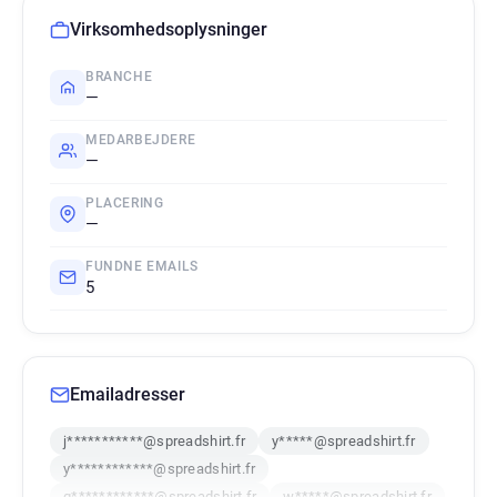
Virksomhedsoplysninger
BRANCHE
—
MEDARBEJDERE
—
PLACERING
—
FUNDNE EMAILS
5
Emailadresser
j***********@spreadshirt.fr
y*****@spreadshirt.fr
y************@spreadshirt.fr
g************@spreadshirt.fr
w*****@spreadshirt.fr