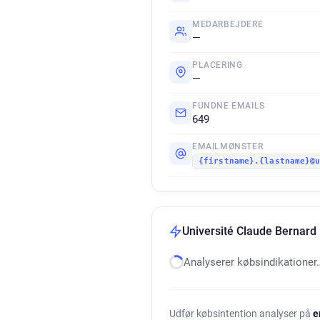
MEDARBEJDERE
—
PLACERING
—
FUNDNE EMAILS
649
EMAILMØNSTER
{firstname}.{lastname}@
Université Claude Bernard 
Analyserer købsindikationer
Udfør købsintention analyser på
e