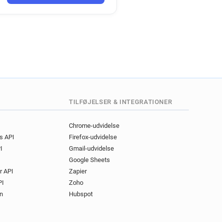
*****@univ-lyon3.fr
d*********@univ-lyon3.fr
***@univ-lyon3.fr
y********@univ-lyon3.fr
i*******@univ-lyon3.fr
********@univ-lyon3.fr
*******@univ-lyon3.fr
*******@univ-lyon3.fr
y******@univ-lyon3.fr
TILFØJELSER & INTEGRATIONER
*******@univ-lyon3.fr
*********@univ-lyon3.fr
Chrome-udvidelse
gs API
Firefox-udvidelse
o******@univ-lyon3.fr
I
Gmail-udvidelse
*********@univ-lyon3.fr
Google Sheets
r*****@univ-lyon3.fr
r API
Zapier
f*****@univ-lyon3.fr
PI
Zoho
***@univ-lyon3.fr
n
Hubspot
**********@univ-lyon3.fr
w*********@univ-lyon3.fr