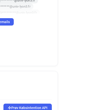
q*********@univ-lyon3.fr
y******@univ-lyon3.fr
b*********@univ-lyon3.fr
m*****@univ-lyon3.fr
emails
x************@univ-lyon3.fr
****@univ-lyon3.fr
*@univ-lyon3.fr
*********@univ-lyon3.fr
******@univ-lyon3.fr
j*****@univ-lyon3.fr
w**********@univ-lyon3.fr
*********@univ-lyon3.fr
***********@univ-lyon3.fr
***********@univ-lyon3.fr
***@univ-lyon3.fr
*****@univ-lyon3.fr
a**********@univ-lyon3.fr
**********@univ-lyon3.fr
Prøv Købsintention API