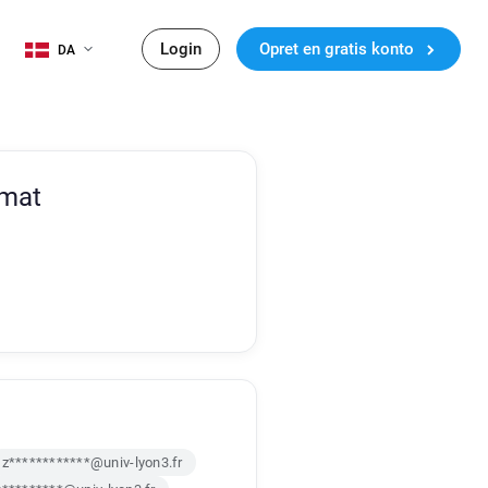
Login
Opret en gratis konto
DA
rmat
z************@univ-lyon3.fr