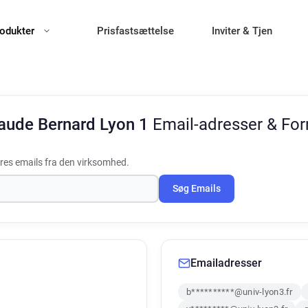
odukter
Prisfastsættelse
Inviter & Tjen
laude Bernard Lyon 1
Email-adresser & Fo
es emails fra den virksomhed.
Søg Emails
Emailadresser
b**********@univ-lyon3.fr