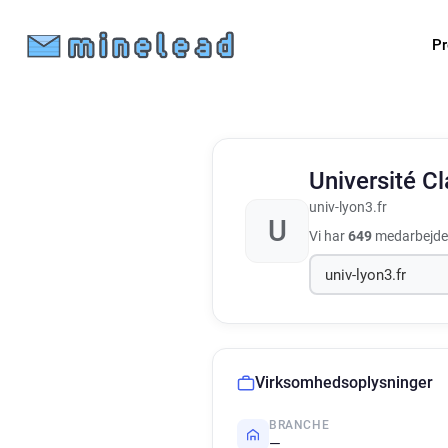
Pr
Université C
univ-lyon3.fr
U
Vi har
649
medarbejder
Virksomhedsoplysninger
BRANCHE
—