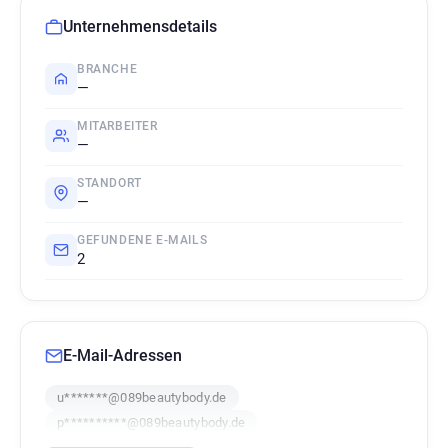
Unternehmensdetails
BRANCHE
—
MITARBEITER
—
STANDORT
—
GEFUNDENE E-MAILS
2
E-Mail-Adressen
u*******@089beautybody.de
p**********@089beautybody.de