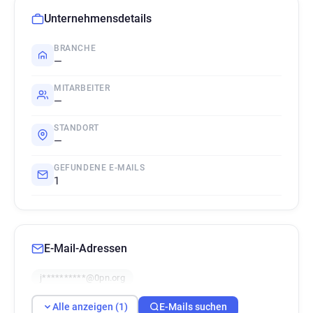
Unternehmensdetails
BRANCHE
—
MITARBEITER
—
STANDORT
—
GEFUNDENE E-MAILS
1
E-Mail-Adressen
j**********@0pn.org
Alle anzeigen (1)
E-Mails suchen