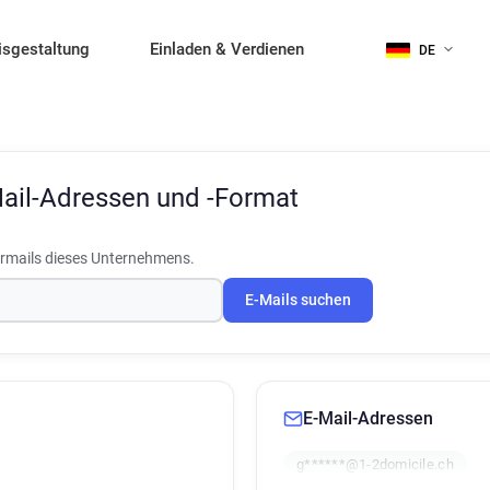
isgestaltung
Einladen & Verdienen
DE
ail-Adressen und -Format
rmails dieses Unternehmens.
E-Mails suchen
E-Mail-Adressen
g******@1-2domicile.ch