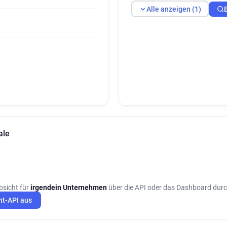
Alle anzeigen (1)
ale
bsicht für
irgendein Unternehmen
über die API oder das Dashboard durc
ht-API aus