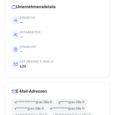
Unternehmensdetails
BRANCHE
—
MITARBEITER
—
STANDORT
—
GEFUNDENE E-MAILS
639
E-Mail-Adressen
u************@ac-lille.fr
g*****@ac-lille.fr
z*******@ac-lille.fr
a**********@ac-lille.fr
z*********@ac-lille.fr
u************@ac-lille.fr