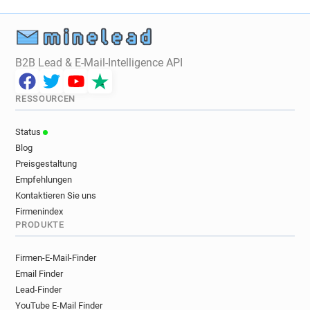
x*****@ac-lille.fr
k*****@ac-lille.fr
g******@ac-lille.fr
m*****@ac-lille.fr
e********@ac-lille.fr
d******@ac-lille.fr
b**********@ac-lille.fr
t*********@ac-lille.fr
B2B Lead & E-Mail-Intelligence API
e******@ac-lille.fr
g*******@ac-lille.fr
z******@ac-lille.fr
w********@ac-lille.fr
RESSOURCEN
d************@ac-lille.fr
h**********@ac-lille.fr
y************@ac-lille.fr
t********@ac-lille.fr
Status
h*****@ac-lille.fr
y**********@ac-lille.fr
Blog
c*****@ac-lille.fr
h***********@ac-lille.fr
Preisgestaltung
m*****@ac-lille.fr
s**********@ac-lille.fr
Empfehlungen
v**********@ac-lille.fr
u*********@ac-lille.fr
Kontaktieren Sie uns
t*********@ac-lille.fr
p********@ac-lille.fr
Firmenindex
PRODUKTE
n*********@ac-lille.fr
s*******@ac-lille.fr
c*********@ac-lille.fr
v*********@ac-lille.fr
Firmen-E-Mail-Finder
t***********@ac-lille.fr
s**********@ac-lille.fr
Email Finder
x*********@ac-lille.fr
x***********@ac-lille.fr
Lead-Finder
s*******@ac-lille.fr
e*********@ac-lille.fr
YouTube E-Mail Finder