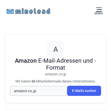
MENÜ
A
Amazon
E-Mail-Adressen und -
Format
amazon.co.jp
Wir haben
60
Mitarbeitermails dieses Unternehmens.
E-Mails suchen