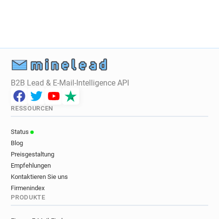
z********@aub.ac.uk
a************@aub.ac.uk
d*******@aub.ac.uk
d*******@aub.ac.uk
u**********@aub.ac.uk
v**********@aub.ac.uk
l********@aub.ac.uk
o************@aub.ac.uk
j******@aub.ac.uk
z**********@aub.ac.uk
s*****@aub.ac.uk
n*****@aub.ac.uk
k********@aub.ac.uk
h*********@aub.ac.uk
B2B Lead & E-Mail-Intelligence API
s********@aub.ac.uk
z************@aub.ac.uk
p**********@aub.ac.uk
l********@aub.ac.uk
RESSOURCEN
n******@aub.ac.uk
f************@aub.ac.uk
e*********@aub.ac.uk
n**********@aub.ac.uk
Status
b******@aub.ac.uk
f******@aub.ac.uk
Blog
n******@aub.ac.uk
r*******@aub.ac.uk
Preisgestaltung
t*******@aub.ac.uk
x*********@aub.ac.uk
Empfehlungen
d***********@aub.ac.uk
a***********@aub.ac.uk
Kontaktieren Sie uns
Firmenindex
w**********@aub.ac.uk
j********@aub.ac.uk
PRODUKTE
c**********@aub.ac.uk
v***********@aub.ac.uk
x********@aub.ac.uk
i*****@aub.ac.uk