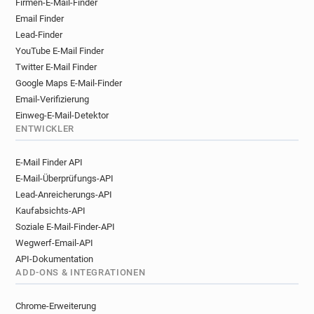
Firmen-E-Mail-Finder
a***********@aub.ac.uk
k************@aub.ac.uk
Email Finder
v***********@aub.ac.uk
x***********@aub.ac.uk
Lead-Finder
p*******@aub.ac.uk
p************@aub.ac.uk
YouTube E-Mail Finder
r******@aub.ac.uk
s**********@aub.ac.uk
Twitter E-Mail Finder
w***********@aub.ac.uk
g*********@aub.ac.uk
Google Maps E-Mail-Finder
p*********@aub.ac.uk
Email-Verifizierung
Einweg-E-Mail-Detektor
ENTWICKLER
E-Mail Finder API
E-Mail-Überprüfungs-API
Lead-Anreicherungs-API
Kaufabsichts-API
Soziale E-Mail-Finder-API
Wegwerf-Email-API
API-Dokumentation
ADD-ONS & INTEGRATIONEN
Chrome-Erweiterung