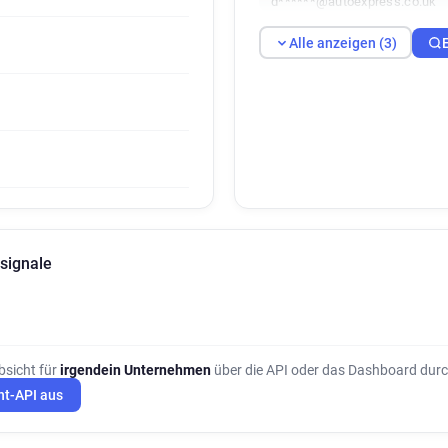
d******@autoexpress.co.uk
Alle anzeigen (3)
signale
bsicht für
irgendein Unternehmen
über die API oder das Dashboard durc
ht-API aus