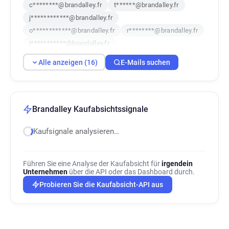
c********@brandalley.fr
t******@brandalley.fr
j************@brandalley.fr
o************@brandalley.fr
r********@brandalley.fr
j***********@brandalley.fr
l***********@brandalley.fr
f******@brandalley.fr
Alle anzeigen (16)
E-Mails suchen
s**********@brandalley.fr
h**********@brandalley.fr
q*****@brandalley.fr
i********@brandalley.fr
p*****@brandalley.fr
g******@brandalley.fr
y*****@brandalley.fr
s**********@brandalley.fr
Brandalley Kaufabsichtssignale
Kaufsignale analysieren…
Führen Sie eine Analyse der Kaufabsicht für
irgendein
Unternehmen
über die API oder das Dashboard durch.
Probieren Sie die Kaufabsicht-API aus