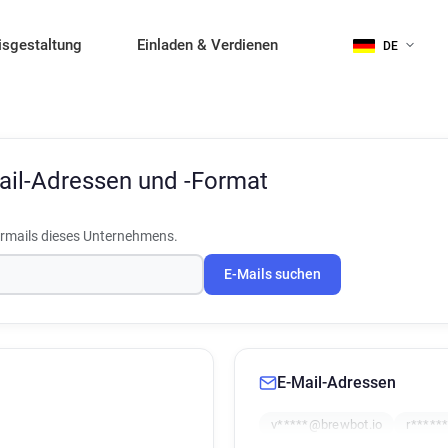
isgestaltung
Einladen & Verdienen
DE
ail-Adressen und -Format
rmails dieses Unternehmens.
E-Mails suchen
E-Mail-Adressen
v*****@brewbot.io
r*****