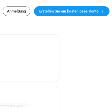
Anmeldung
Erstellen Sie ein kostenloses Konto
******@brewbot.io