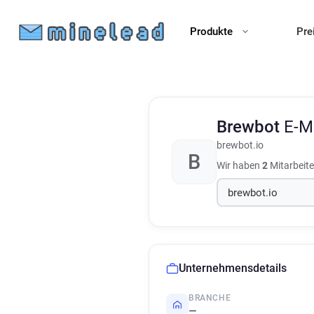
Produkte
Pre
Brewbot
E-M
brewbot.io
B
Wir haben
2
Mitarbeite
Unternehmensdetails
BRANCHE
—