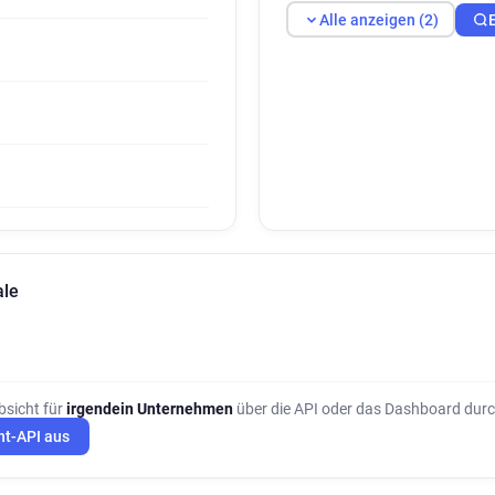
Alle anzeigen (2)
ale
bsicht für
irgendein Unternehmen
über die API oder das Dashboard durc
ht-API aus