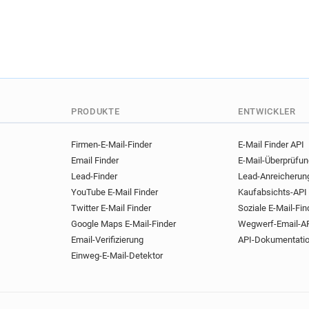
d**********@cea.fr
s****
q********@cea.fr
p******
r*********@cea.fr
p*****
u******@cea.fr
k********
h***********@cea.fr
s***
d**********@cea.fr
b****
g***********@cea.fr
t***
PRODUKTE
ENTWICKLER
i**********@cea.fr
y*****
j********@cea.fr
k*******
Firmen-E-Mail-Finder
E-Mail Finder API
q***********@cea.fr
n***
Email Finder
E-Mail-Überprüfu
q************@cea.fr
p**
Lead-Finder
Lead-Anreicherun
h******@cea.fr
y********
YouTube E-Mail Finder
Kaufabsichts-API
Twitter E-Mail Finder
Soziale E-Mail-Fin
e*********@cea.fr
h*****
Google Maps E-Mail-Finder
Wegwerf-Email-A
u*****@cea.fr
z*********
Email-Verifizierung
API-Dokumentati
j*******@cea.fr
p********
Einweg-E-Mail-Detektor
v******@cea.fr
w********
v******@cea.fr
b*******@
k*******@cea.fr
q*******