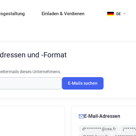
isgestaltung
Einladen & Verdienen
DE
Adressen und -Format
eitermails dieses Unternehmens.
E-Mails suchen
E-Mail-Adressen
d*********@cea.fr
j*****