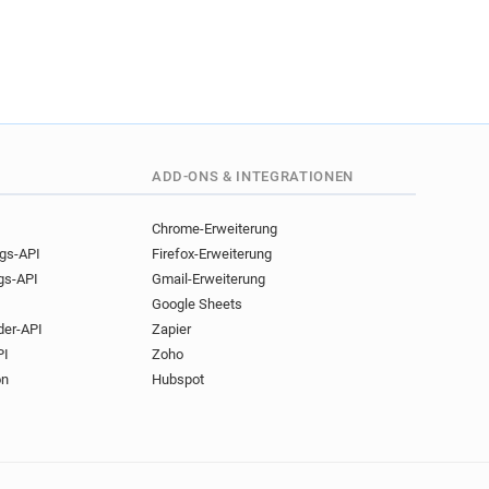
******@cea.fr
**@cea.fr
u*******@cea.fr
@cea.fr
y*****@cea.fr
***@cea.fr
l*********@cea.fr
******@cea.fr
***@cea.fr
****@cea.fr
a*****@cea.fr
ADD-ONS & INTEGRATIONEN
@cea.fr
q************@cea.fr
*****@cea.fr
Chrome-Erweiterung
**@cea.fr
ngs-API
Firefox-Erweiterung
*********@cea.fr
gs-API
Gmail-Erweiterung
@cea.fr
i************@cea.fr
Google Sheets
der-API
Zapier
*****@cea.fr
i*******@cea.fr
PI
Zoho
@cea.fr
j**********@cea.fr
on
Hubspot
*@cea.fr
k********@cea.fr
@cea.fr
b******@cea.fr
cea.fr
r***********@cea.fr
*@cea.fr
v********@cea.fr