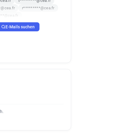
cea.fr
t*********@cea.fr
*@cea.fr
r*********@cea.fr
***@cea.fr
**@cea.fr
r**********@cea.fr
E-Mails suchen
**@cea.fr
j*******@cea.fr
****@cea.fr
l********@cea.fr
***@cea.fr
o*********@cea.fr
cea.fr
w*********@cea.fr
********@cea.fr
*@cea.fr
z*******@cea.fr
*******@cea.fr
********@cea.fr
***@cea.fr
w*******@cea.fr
*****@cea.fr
*@cea.fr
d********@cea.fr
h.
@cea.fr
p************@cea.fr
*******@cea.fr
cea.fr
m***********@cea.fr