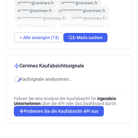
n******@cerimes.fr
n******@cerimes.fr
s*****@cerimes.fr
o***********@cerimes.fr
h************@cerimes.fr
i*****@cerimes.fr
g******@cerimes.fr
q************@cerimes.fr
w***********@cerimes.fr
a********@cerimes.fr
Alle anzeigen (13)
E-Mails suchen
o***********@cerimes.fr
g*******@cerimes.fr
n***********@cerimes.fr
Cerimes Kaufabsichtssignale
Kaufsignale analysieren…
Führen Sie eine Analyse der Kaufabsicht für
irgendein
Unternehmen
über die API oder das Dashboard durch.
Probieren Sie die Kaufabsicht-API aus