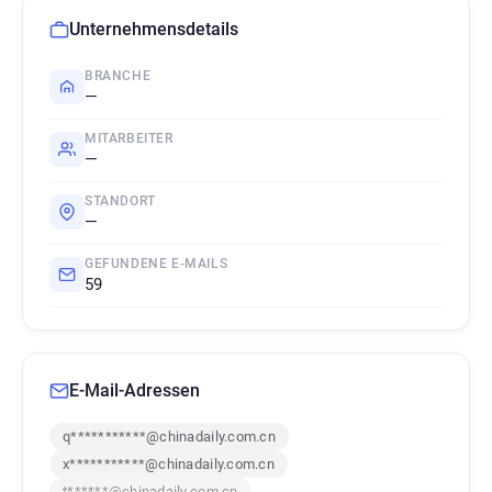
Unternehmensdetails
BRANCHE
—
MITARBEITER
—
STANDORT
—
GEFUNDENE E-MAILS
59
E-Mail-Adressen
q***********@chinadaily.com.cn
x***********@chinadaily.com.cn
t******@chinadaily.com.cn