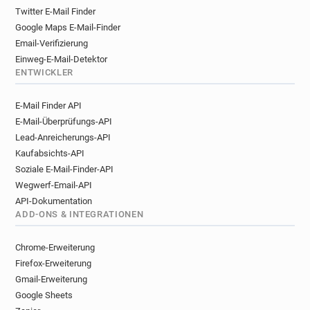
t******@chinadaily.com.cn
Twitter E-Mail Finder
g******@chinadaily.com.cn
Google Maps E-Mail-Finder
c*******@chinadaily.com.cn
Email-Verifizierung
h*********@chinadaily.com.cn
Einweg-E-Mail-Detektor
j********@chinadaily.com.cn
ENTWICKLER
t************@chinadaily.com.cn
E-Mail Finder API
z*********@chinadaily.com.cn
E-Mail-Überprüfungs-API
p*********@chinadaily.com.cn
Lead-Anreicherungs-API
r*********@chinadaily.com.cn
Kaufabsichts-API
q************@chinadaily.com.cn
Soziale E-Mail-Finder-API
y**********@chinadaily.com.cn
Wegwerf-Email-API
g********@chinadaily.com.cn
API-Dokumentation
h********@chinadaily.com.cn
ADD-ONS & INTEGRATIONEN
u********@chinadaily.com.cn
l***********@chinadaily.com.cn
Chrome-Erweiterung
m********@chinadaily.com.cn
Firefox-Erweiterung
h*****@chinadaily.com.cn
Gmail-Erweiterung
Google Sheets
p**********@chinadaily.com.cn