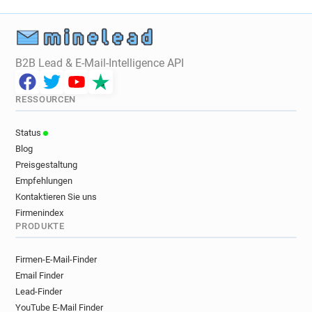
j*****@chinadaily.com.cn
t***********@chinadaily.com.cn
a*****@chinadaily.com.cn
g***********@chinadaily.com.cn
B2B Lead & E-Mail-Intelligence API
b***********@chinadaily.com.cn
s*********@chinadaily.com.cn
RESSOURCEN
k************@chinadaily.com.cn
y*****@chinadaily.com.cn
Status
t******@chinadaily.com.cn
Blog
z**********@chinadaily.com.cn
Preisgestaltung
x**********@chinadaily.com.cn
Empfehlungen
s********@chinadaily.com.cn
Kontaktieren Sie uns
z***********@chinadaily.com.cn
Firmenindex
PRODUKTE
c********@chinadaily.com.cn
z************@chinadaily.com.cn
Firmen-E-Mail-Finder
t**********@chinadaily.com.cn
Email Finder
v*******@chinadaily.com.cn
Lead-Finder
r***********@chinadaily.com.cn
YouTube E-Mail Finder