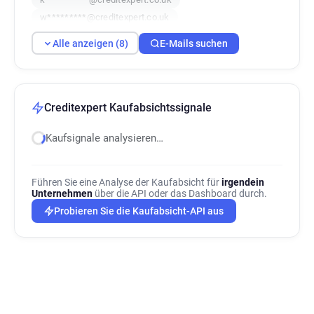
w*********@creditexpert.co.uk
j******@creditexpert.co.uk
Alle anzeigen (8)
E-Mails suchen
q********@creditexpert.co.uk
s*********@creditexpert.co.uk
p*********@creditexpert.co.uk
Creditexpert Kaufabsichtssignale
Kaufsignale analysieren…
Führen Sie eine Analyse der Kaufabsicht für
irgendein
Unternehmen
über die API oder das Dashboard durch.
Probieren Sie die Kaufabsicht-API aus