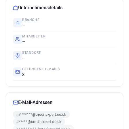
Unternehmensdetails
BRANCHE
—
MITARBEITER
—
STANDORT
—
GEFUNDENE E-MAILS
8
E-Mail-Adressen
m*******@creditexpert.co.uk
p*****@creditexpert.co.uk
k**********@creditexpert.co.uk