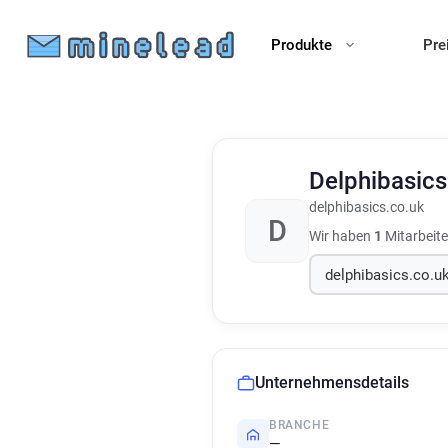
Produkte
Pre
Delphibasic
delphibasics.co.uk
D
Wir haben
1
Mitarbeite
Unternehmensdetails
BRANCHE
—