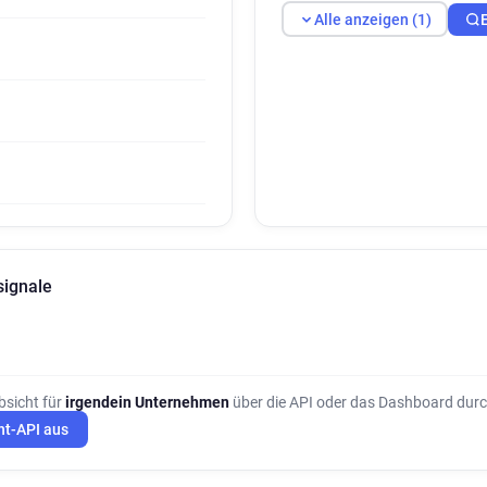
Alle anzeigen (1)
signale
bsicht für
irgendein Unternehmen
über die API oder das Dashboard durc
ht-API aus