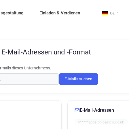
isgestaltung
Einladen & Verdienen
DE
s
E-Mail-Adressen und -Format
rmails dieses Unternehmens.
E-Mails suchen
E-Mail-Adressen
v*****@delphibasics.co.uk