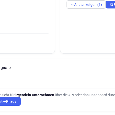
Alle anzeigen (1)
ignale
bsicht für
irgendein Unternehmen
über die API oder das Dashboard durc
ht-API aus