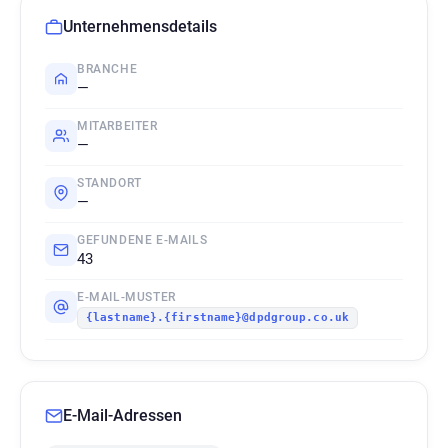
Unternehmensdetails
BRANCHE
—
MITARBEITER
—
STANDORT
—
GEFUNDENE E-MAILS
43
E-MAIL-MUSTER
{lastname}.{firstname}@dpdgroup.co.uk
E-Mail-Adressen