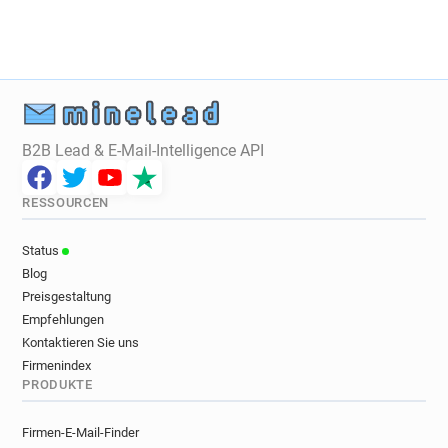
n******@dpdgroup.co.uk
l********@dpdgroup.co.uk
x**********@dpdgroup.co.uk
n***********@dpdgroup.co.uk
y*****@dpdgroup.co.uk
s***********@dpdgroup.co.uk
h**********@dpdgroup.co.uk
B2B Lead & E-Mail-Intelligence API
w**********@dpdgroup.co.uk
g********@dpdgroup.co.uk
RESSOURCEN
u************@dpdgroup.co.uk
t*****@dpdgroup.co.uk
b*****@dpdgroup.co.uk
Status
o*******@dpdgroup.co.uk
i******@dpdgroup.co.uk
Blog
z***********@dpdgroup.co.uk
Preisgestaltung
g*****@dpdgroup.co.uk
n******@dpdgroup.co.uk
Empfehlungen
a**********@dpdgroup.co.uk
Kontaktieren Sie uns
j*********@dpdgroup.co.uk
Firmenindex
PRODUKTE
p******@dpdgroup.co.uk
n********@dpdgroup.co.uk
Firmen-E-Mail-Finder