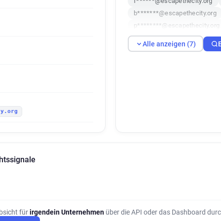
f******@escapethecity.org
b*******@escapethecity.org
p********@escapethecity.org
Alle anzeigen (7)
ty.org
htssignale
bsicht für
irgendein Unternehmen
über die API oder das Dashboard durc