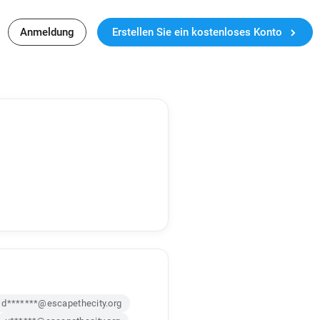
Anmeldung
Erstellen Sie ein kostenloses Konto
d*******@escapethecity.org