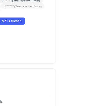
u******@escapethecity.org
p******@escapethecity.org
E-Mails suchen
h.