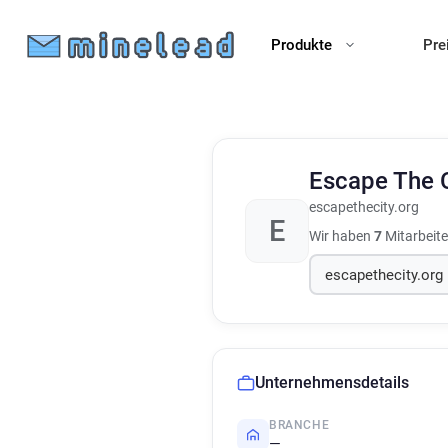
Produkte
Pre
Escape The 
escapethecity.org
E
Wir haben
7
Mitarbeite
Unternehmensdetails
BRANCHE
—