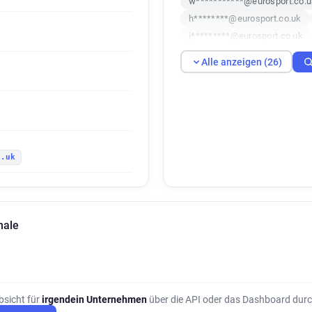
w***********@eurosport.co.u
h********@eurosport.co.uk
j*********@eurosport.co.uk
d***********@eurosport.co.u
Alle anzeigen (26)
z************@eurosport.co.
z*********@eurosport.co.uk
w*********@eurosport.co.uk
p**********@eurosport.co.uk
a*****@eurosport.co.uk
b
o.uk
a*****@eurosport.co.uk
l
l******@eurosport.co.uk
q
m********@eurosport.co.uk
o******@eurosport.co.uk
nale
i*******@eurosport.co.uk
bsicht für
irgendein Unternehmen
über die API oder das Dashboard durc