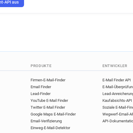
c**********@falmouth.ac.uk
ht-API aus
b**********@falmouth.ac.uk
d**********@falmouth.ac.uk
o*****@falmouth.ac.uk
d*
n*******@falmouth.ac.uk
j**********@falmouth.ac.uk
y*********@falmouth.ac.uk
d*****@falmouth.ac.uk
a*
h************@falmouth.ac.u
PRODUKTE
ENTWICKLER
w*******@falmouth.ac.uk
h******@falmouth.ac.uk
h
Firmen-E-Mail-Finder
E-Mail Finder API
k**********@falmouth.ac.uk
Email Finder
E-Mail-Überprüfu
w************@falmouth.ac.
Lead-Finder
Lead-Anreicherun
y***********@falmouth.ac.uk
YouTube E-Mail Finder
Kaufabsichts-API
z*****@falmouth.ac.uk
z*
Twitter E-Mail Finder
Soziale E-Mail-Fin
t********@falmouth.ac.uk
Google Maps E-Mail-Finder
Wegwerf-Email-A
m******@falmouth.ac.uk
Email-Verifizierung
API-Dokumentati
c************@falmouth.ac.u
Einweg-E-Mail-Detektor