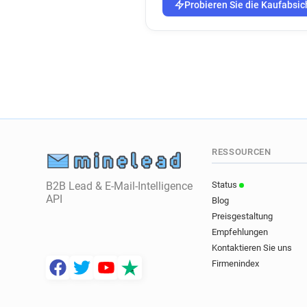
Probieren Sie die Kaufabsic
RESSOURCEN
B2B Lead & E-Mail-Intelligence
Status
API
Blog
Preisgestaltung
Empfehlungen
Kontaktieren Sie uns
Firmenindex