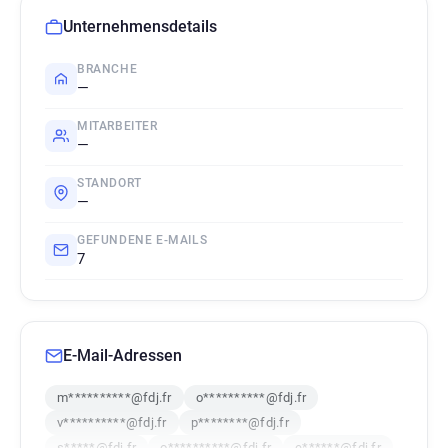
Unternehmensdetails
BRANCHE
—
MITARBEITER
—
STANDORT
—
GEFUNDENE E-MAILS
7
E-Mail-Adressen
m**********@fdj.fr
o**********@fdj.fr
v**********@fdj.fr
p********@fdj.fr
s*****@fdj.fr
o**********@fdj.fr
e******@fdj.fr