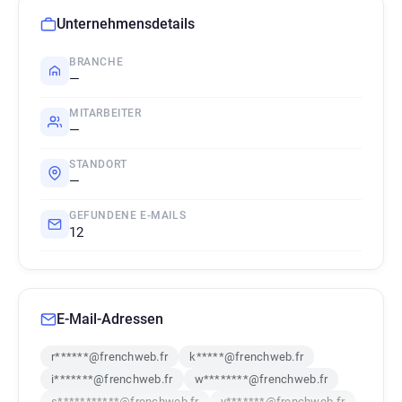
Unternehmensdetails
BRANCHE
—
MITARBEITER
—
STANDORT
—
GEFUNDENE E-MAILS
12
E-Mail-Adressen
r******@frenchweb.fr
k*****@frenchweb.fr
i*******@frenchweb.fr
w********@frenchweb.fr
s***********@frenchweb.fr
y*******@frenchweb.fr