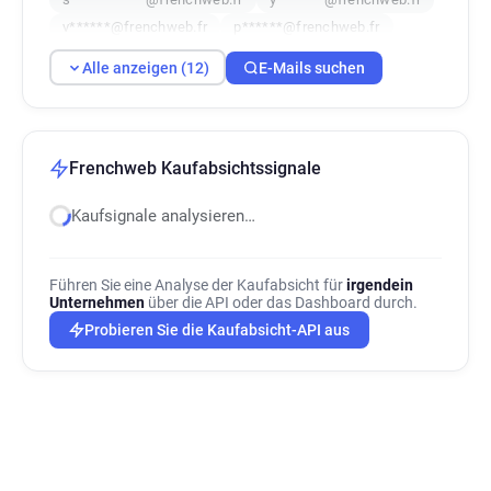
v******@frenchweb.fr
p******@frenchweb.fr
f***********@frenchweb.fr
r*****@frenchweb.fr
Alle anzeigen (12)
E-Mails suchen
a******@frenchweb.fr
y***********@frenchweb.fr
Frenchweb Kaufabsichtssignale
Kaufsignale analysieren…
Führen Sie eine Analyse der Kaufabsicht für
irgendein
Unternehmen
über die API oder das Dashboard durch.
Probieren Sie die Kaufabsicht-API aus