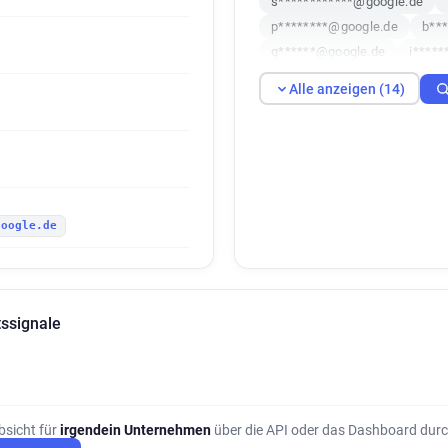
s************@google.de
p********@google.de
b**
g******@google.de
i****
y******@google.de
g****
Alle anzeigen (14)
f*****@google.de
k******
a*********@google.de
s*
google.de
ssignale
bsicht für
irgendein Unternehmen
über die API oder das Dashboard durc