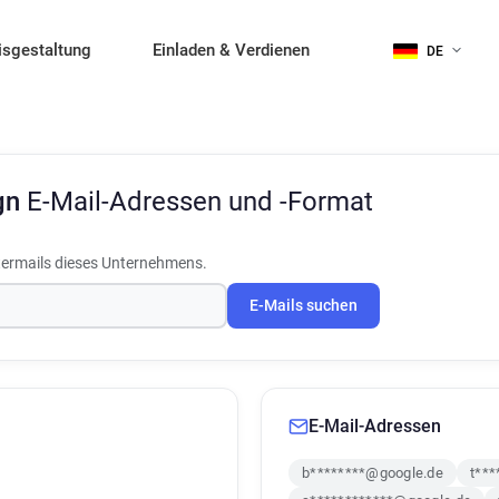
isgestaltung
Einladen & Verdienen
DE
gn
E-Mail-Adressen und -Format
termails dieses Unternehmens.
E-Mails suchen
E-Mail-Adressen
b********@google.de
t**