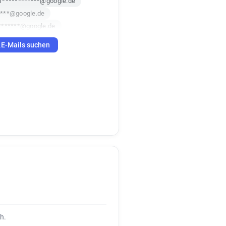
f************@google.de
****@google.de
********@google.de
****@google.de
E-Mails suchen
*****@google.de
********@google.de
h.