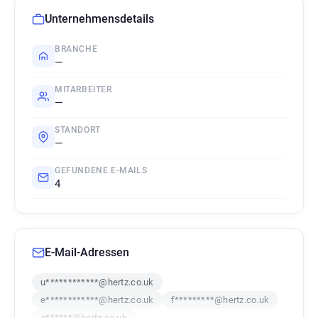
Unternehmensdetails
BRANCHE
—
MITARBEITER
—
STANDORT
—
GEFUNDENE E-MAILS
4
E-Mail-Adressen
u************@hertz.co.uk
e************@hertz.co.uk
f*********@hertz.co.uk
g******@hertz.co.uk