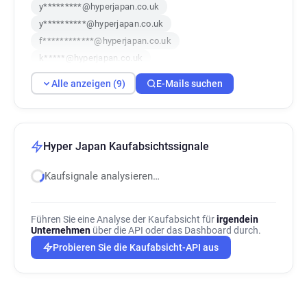
y*********@hyperjapan.co.uk
y**********@hyperjapan.co.uk
f************@hyperjapan.co.uk
k*****@hyperjapan.co.uk
l*******@hyperjapan.co.uk
Alle anzeigen (9)
E-Mails suchen
d**********@hyperjapan.co.uk
b*********@hyperjapan.co.uk
b**********@hyperjapan.co.uk
h*****@hyperjapan.co.uk
Hyper Japan Kaufabsichtssignale
Kaufsignale analysieren…
Führen Sie eine Analyse der Kaufabsicht für
irgendein
Unternehmen
über die API oder das Dashboard durch.
Probieren Sie die Kaufabsicht-API aus