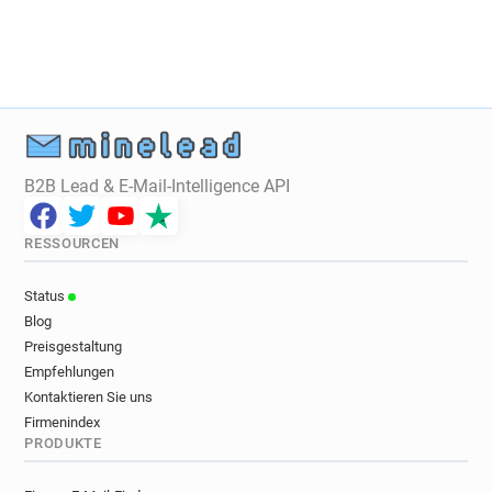
w********@ice.org.uk
k*******@ice.org.uk
d************@ice.org.uk
y**********@ice.org.uk
r**********@ice.org.uk
d*******@ice.org.uk
e***********@ice.org.uk
y*******@ice.org.uk
r********@ice.org.uk
g***********@ice.org.uk
f********@ice.org.uk
y*********@ice.org.uk
d*********@ice.org.uk
z*********@ice.org.uk
B2B Lead & E-Mail-Intelligence API
p**********@ice.org.uk
x******@ice.org.uk
x********@ice.org.uk
e*********@ice.org.uk
RESSOURCEN
o************@ice.org.uk
t*****@ice.org.uk
f************@ice.org.uk
f********@ice.org.uk
Status
p*****@ice.org.uk
y*******@ice.org.uk
Blog
b**********@ice.org.uk
x*****@ice.org.uk
Preisgestaltung
h*******@ice.org.uk
u***********@ice.org.uk
Empfehlungen
n*****@ice.org.uk
t*******@ice.org.uk
Kontaktieren Sie uns
Firmenindex
k*******@ice.org.uk
l********@ice.org.uk
PRODUKTE
b*****@ice.org.uk
p*****@ice.org.uk
d************@ice.org.uk
i************@ice.org.uk