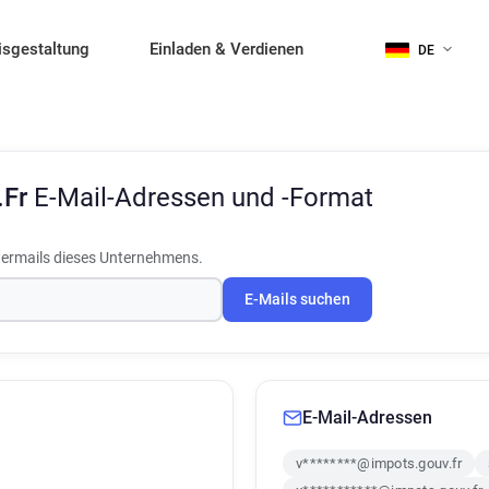
isgestaltung
Einladen & Verdienen
DE
.Fr
E-Mail-Adressen und -Format
termails dieses Unternehmens.
E-Mails suchen
E-Mail-Adressen
v********@impots.gouv.fr