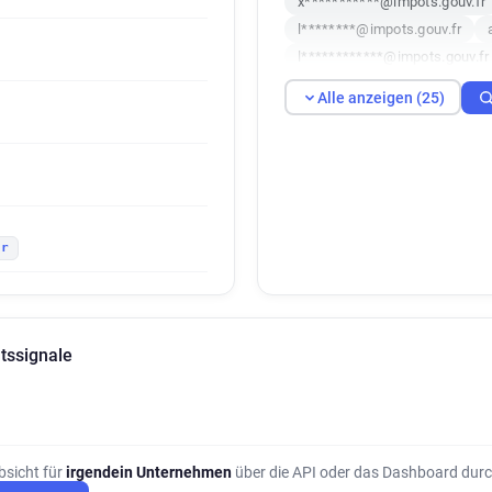
x***********@impots.gouv.fr
l********@impots.gouv.fr
l************@impots.gouv.fr
e***********@impots.gouv.fr
Alle anzeigen (25)
s************@impots.gouv.f
k*******@impots.gouv.fr
m*****@impots.gouv.fr
v*
m*********@impots.gouv.fr
i*********@impots.gouv.fr
fr
b******@impots.gouv.fr
x
j************@impots.gouv.fr
s************@impots.gouv.f
tssignale
bsicht für
irgendein Unternehmen
über die API oder das Dashboard durc