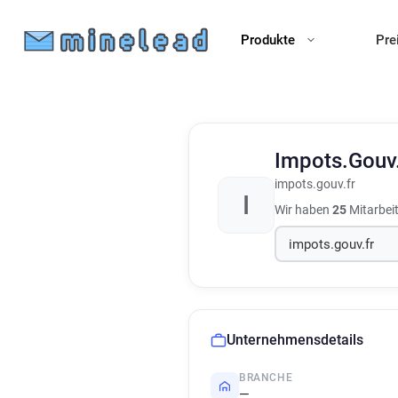
Produkte
Pre
Impots.Gouv
impots.gouv.fr
I
Wir haben
25
Mitarbei
Unternehmensdetails
BRANCHE
—