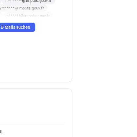
r********@impots.gouv.fr
a*******@impots.gouv.fr
p******@impots.gouv.fr
j**********@impots.gouv.fr
E-Mails suchen
r
n***********@impots.gouv.fr
a********@impots.gouv.fr
********@impots.gouv.fr
h*****@impots.gouv.fr
n*********@impots.gouv.fr
*********@impots.gouv.fr
r
o******@impots.gouv.fr
h.