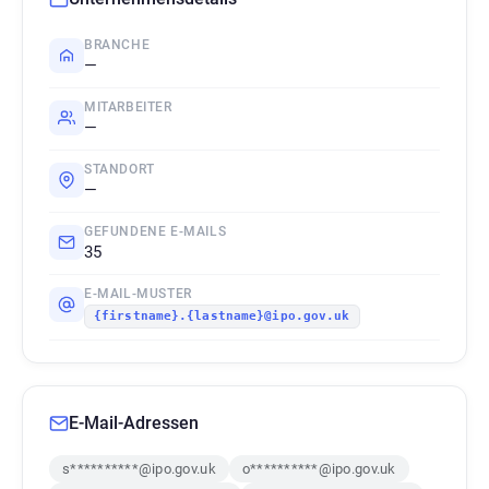
BRANCHE
—
MITARBEITER
—
STANDORT
—
GEFUNDENE E-MAILS
35
E-MAIL-MUSTER
{firstname}.{lastname}@ipo.gov.uk
E-Mail-Adressen
s**********@ipo.gov.uk
o**********@ipo.gov.uk