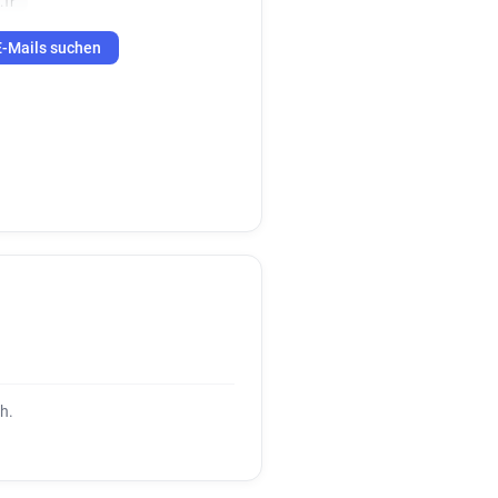
.fr
E-Mails suchen
h.