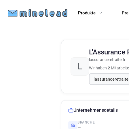
Produkte
Pre
L'Assurance 
lassuranceretraite.fr
L
Wir haben
2
Mitarbeite
Unternehmensdetails
BRANCHE
—