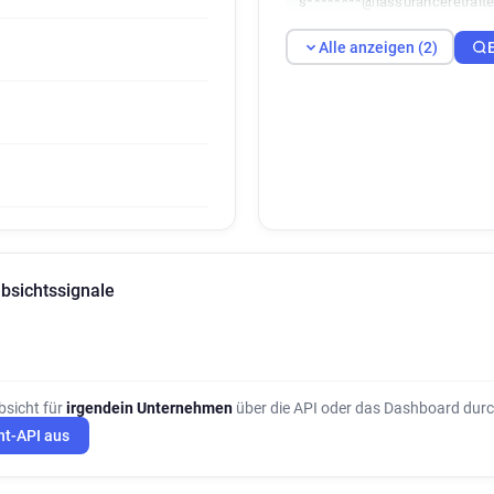
s********@lassuranceretraite
Alle anzeigen (2)
absichtssignale
bsicht für
irgendein Unternehmen
über die API oder das Dashboard durc
ht-API aus