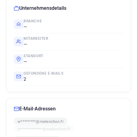
Unternehmensdetails
BRANCHE
—
MITARBEITER
—
STANDORT
—
GEFUNDENE E-MAILS
2
E-Mail-Adressen
w********@melenchon.fr
q************@melenchon.fr