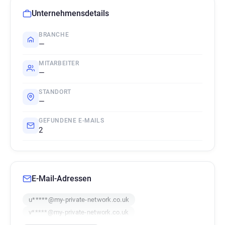
Unternehmensdetails
BRANCHE
—
MITARBEITER
—
STANDORT
—
GEFUNDENE E-MAILS
2
E-Mail-Adressen
u*****@my-private-network.co.uk
v*****@my-private-network.co.uk