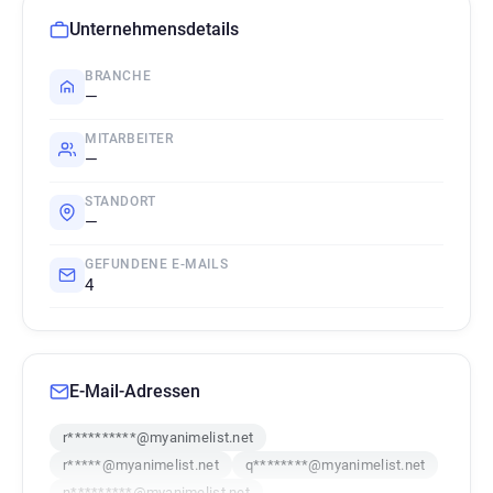
Unternehmensdetails
BRANCHE
—
MITARBEITER
—
STANDORT
—
GEFUNDENE E-MAILS
4
E-Mail-Adressen
r**********@myanimelist.net
r*****@myanimelist.net
q********@myanimelist.net
n*********@myanimelist.net