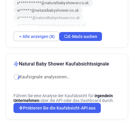
x************@naturalbabyshower.co.uk
w******@naturalbabyshower.co.uk
a*******@naturalbabyshower.co.uk
o**********@naturalbabyshower.co.uk
o***********@naturalbabyshower.co.uk
Alle anzeigen (8)
E-Mails suchen
u******@naturalbabyshower.co.uk
n**********@naturalbabyshower.co.uk
e*****@naturalbabyshower.co.uk
Natural Baby Shower Kaufabsichtssignale
Kaufsignale analysieren…
Führen Sie eine Analyse der Kaufabsicht für
irgendein
Unternehmen
über die API oder das Dashboard durch.
Probieren Sie die Kaufabsicht-API aus