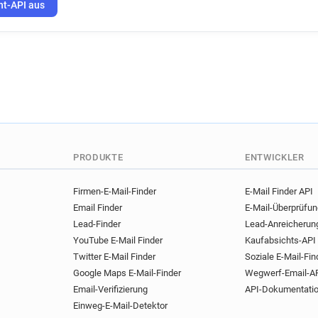
g******@normandie-univ.fr
ht-API aus
i*********@normandie-univ.fr
a************@normandie-uni
p********@normandie-univ.fr
p************@normandie-uni
e**********@normandie-univ.
j**********@normandie-univ.f
p*********@normandie-univ.f
y******@normandie-univ.fr
PRODUKTE
ENTWICKLER
o************@normandie-uni
b************@normandie-uni
Firmen-E-Mail-Finder
E-Mail Finder API
a*********@normandie-univ.f
Email Finder
E-Mail-Überprüfu
j**********@normandie-univ.f
Lead-Finder
Lead-Anreicherun
e************@normandie-uni
YouTube E-Mail Finder
Kaufabsichts-API
Twitter E-Mail Finder
Soziale E-Mail-Fin
Google Maps E-Mail-Finder
Wegwerf-Email-A
Email-Verifizierung
API-Dokumentati
Einweg-E-Mail-Detektor