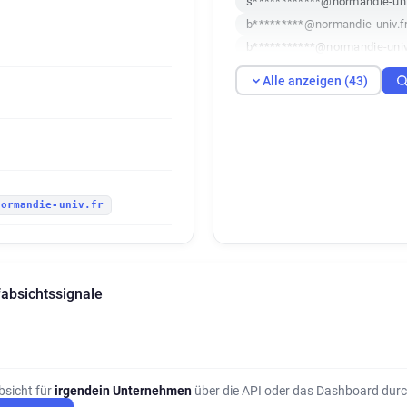
s************@normandie-uni
b*********@normandie-univ.f
b***********@normandie-univ
r*******@normandie-univ.fr
Alle anzeigen (43)
b********@normandie-univ.fr
h***********@normandie-univ
j************@normandie-univ
t**********@normandie-univ.f
g********@normandie-univ.fr
normandie-univ.fr
q*********@normandie-univ.f
u***********@normandie-univ
w*********@normandie-univ.f
z********@normandie-univ.fr
absichtssignale
e************@normandie-uni
z********@normandie-univ.fr
v***********@normandie-univ
k********@normandie-univ.fr
m*****@normandie-univ.fr
bsicht für
irgendein Unternehmen
über die API oder das Dashboard durc