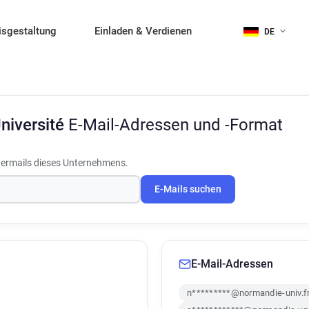
isgestaltung
Einladen & Verdienen
DE
niversité
E-Mail-Adressen und -Format
termails dieses Unternehmens.
E-Mails suchen
E-Mail-Adressen
n*********@normandie-univ.f