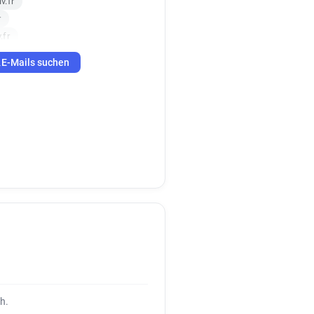
v.fr
r
.fr
t*********@normandie-univ.fr
E-Mails suchen
m*****@normandie-univ.fr
.fr
.fr
r
n******@normandie-univ.fr
r
.fr
r
k*******@normandie-univ.fr
v.fr
.fr
a********@normandie-univ.fr
z***********@normandie-univ.fr
h.