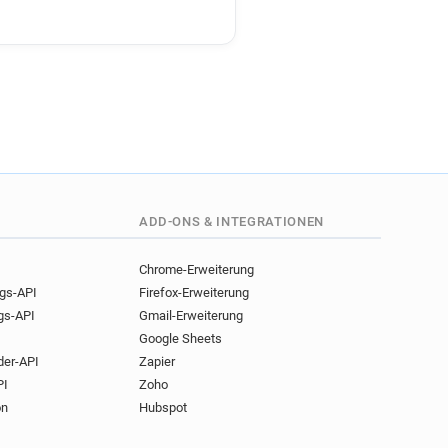
a******@normandie-univ.fr
o******@normandie-univ.fr
v.fr
v.fr
fr
r
t*******@normandie-univ.fr
r
o*****@normandie-univ.fr
ADD-ONS & INTEGRATIONEN
v.fr
v.fr
Chrome-Erweiterung
r
ngs-API
Firefox-Erweiterung
r
gs-API
Gmail-Erweiterung
v.fr
Google Sheets
der-API
Zapier
PI
Zoho
on
Hubspot