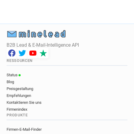
x***********@pixnet.net
u********@pixnet.net
x***********@pixnet.net
y******@pixnet.net
x**********@pixnet.net
e**********@pixnet.net
n******@pixnet.net
h*****@pixnet.net
y*********@pixnet.net
d***********@pixnet.net
a******@pixnet.net
t*******@pixnet.net
B2B Lead & E-Mail-Intelligence API
g**********@pixnet.net
n********@pixnet.net
i*********@pixnet.net
t********@pixnet.net
RESSOURCEN
q************@pixnet.net
p********@pixnet.net
k******@pixnet.net
b**********@pixnet.net
Status
i*****@pixnet.net
w*******@pixnet.net
Blog
w********@pixnet.net
x**********@pixnet.net
Preisgestaltung
r*******@pixnet.net
s************@pixnet.net
Empfehlungen
n**********@pixnet.net
f**********@pixnet.net
Kontaktieren Sie uns
r*******@pixnet.net
j********@pixnet.net
Firmenindex
PRODUKTE
w***********@pixnet.net
h********@pixnet.net
t***********@pixnet.net
g***********@pixnet.net
Firmen-E-Mail-Finder
u***********@pixnet.net
z************@pixnet.net