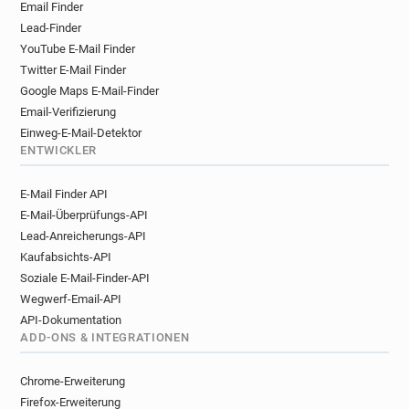
Email Finder
d********@pixnet.net
m************@pixnet.net
Lead-Finder
w********@pixnet.net
o***********@pixnet.net
YouTube E-Mail Finder
m******@pixnet.net
a*****@pixnet.net
Twitter E-Mail Finder
l******@pixnet.net
o**********@pixnet.net
Google Maps E-Mail-Finder
a***********@pixnet.net
u*****@pixnet.net
Email-Verifizierung
v**********@pixnet.net
l*******@pixnet.net
Einweg-E-Mail-Detektor
h*****@pixnet.net
f***********@pixnet.net
ENTWICKLER
r*********@pixnet.net
n************@pixnet.net
E-Mail Finder API
d************@pixnet.net
j**********@pixnet.net
E-Mail-Überprüfungs-API
k*****@pixnet.net
a*****@pixnet.net
Lead-Anreicherungs-API
j*****@pixnet.net
c***********@pixnet.net
Kaufabsichts-API
s*********@pixnet.net
t*******@pixnet.net
Soziale E-Mail-Finder-API
b**********@pixnet.net
v*******@pixnet.net
Wegwerf-Email-API
h*****@pixnet.net
c***********@pixnet.net
API-Dokumentation
ADD-ONS & INTEGRATIONEN
Chrome-Erweiterung
Firefox-Erweiterung