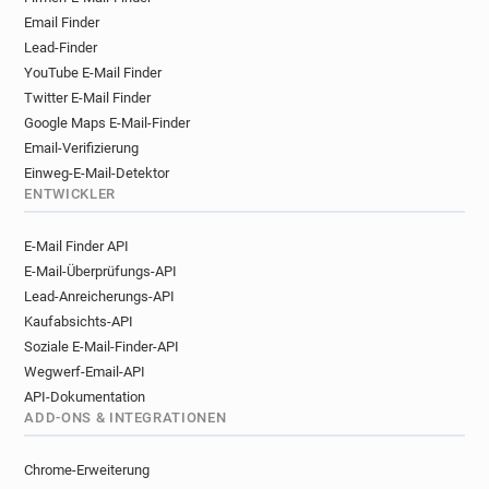
r******@revolution-bars.co.uk
Email Finder
s******@revolution-bars.co.uk
Lead-Finder
s******@revolution-bars.co.uk
YouTube E-Mail Finder
p******@revolution-bars.co.uk
Twitter E-Mail Finder
n*********@revolution-bars.co.uk
Google Maps E-Mail-Finder
f*********@revolution-bars.co.uk
Email-Verifizierung
m******@revolution-bars.co.uk
Einweg-E-Mail-Detektor
v********@revolution-bars.co.uk
ENTWICKLER
w*******@revolution-bars.co.uk
E-Mail Finder API
o******@revolution-bars.co.uk
E-Mail-Überprüfungs-API
b***********@revolution-bars.co.uk
Lead-Anreicherungs-API
f*****@revolution-bars.co.uk
Kaufabsichts-API
g************@revolution-bars.co.uk
Soziale E-Mail-Finder-API
j********@revolution-bars.co.uk
Wegwerf-Email-API
o*****@revolution-bars.co.uk
API-Dokumentation
u*******@revolution-bars.co.uk
ADD-ONS & INTEGRATIONEN
d********@revolution-bars.co.uk
u*********@revolution-bars.co.uk
Chrome-Erweiterung