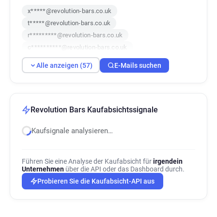
x*****@revolution-bars.co.uk
t*****@revolution-bars.co.uk
r*********@revolution-bars.co.uk
c**********@revolution-bars.co.uk
c******@revolution-bars.co.uk
Alle anzeigen (57)
E-Mails suchen
c******@revolution-bars.co.uk
v***********@revolution-bars.co.uk
d*********@revolution-bars.co.uk
d********@revolution-bars.co.uk
Revolution Bars Kaufabsichtssignale
i**********@revolution-bars.co.uk
Kaufsignale analysieren…
m************@revolution-bars.co.uk
s**********@revolution-bars.co.uk
v********@revolution-bars.co.uk
Führen Sie eine Analyse der Kaufabsicht für
irgendein
i******@revolution-bars.co.uk
Unternehmen
über die API oder das Dashboard durch.
e*********@revolution-bars.co.uk
Probieren Sie die Kaufabsicht-API aus
p************@revolution-bars.co.uk
k*****@revolution-bars.co.uk
q**********@revolution-bars.co.uk