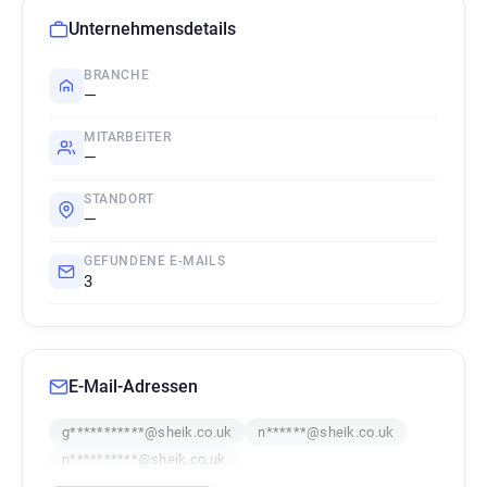
Unternehmensdetails
BRANCHE
—
MITARBEITER
—
STANDORT
—
GEFUNDENE E-MAILS
3
E-Mail-Adressen
g***********@sheik.co.uk
n******@sheik.co.uk
n**********@sheik.co.uk