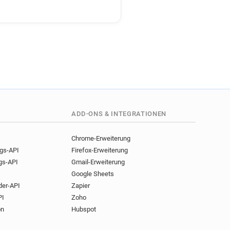
.co.uk
o.uk
.uk
k
k
.co.uk
s.co.uk
.uk
uk
ADD-ONS & INTEGRATIONEN
.co.uk
Chrome-Erweiterung
ngs-API
Firefox-Erweiterung
gs-API
Gmail-Erweiterung
Google Sheets
der-API
Zapier
PI
Zoho
on
Hubspot