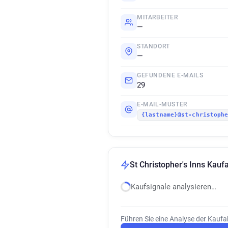
MITARBEITER
—
STANDORT
—
GEFUNDENE E-MAILS
29
E-MAIL-MUSTER
{lastname}@st-christoph
St Christopher's Inns Kauf
Kaufsignale analysieren…
Führen Sie eine Analyse der Kaufa