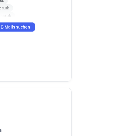
.uk
co.uk
.co.uk
E-Mails suchen
o.uk
uk
s.co.uk
.uk
k
.co.uk
s.co.uk
k
k
s.co.uk
uk
co.uk
h.