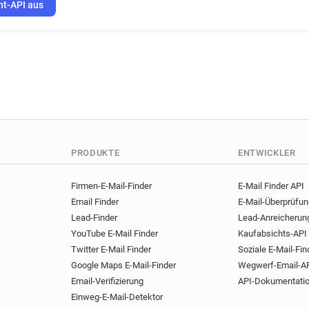
a***********@st-christophers
ht-API aus
x*********@st-christophers.c
v********@st-christophers.co
l******@st-christophers.co.u
o******@st-christophers.co.u
c***********@st-christophers
a************@st-christopher
c********@st-christophers.co
w******@st-christophers.co.
PRODUKTE
ENTWICKLER
d***********@st-christophers
Firmen-E-Mail-Finder
E-Mail Finder API
Email Finder
E-Mail-Überprüfu
Lead-Finder
Lead-Anreicherun
YouTube E-Mail Finder
Kaufabsichts-API
Twitter E-Mail Finder
Soziale E-Mail-Fin
Google Maps E-Mail-Finder
Wegwerf-Email-A
Email-Verifizierung
API-Dokumentati
Einweg-E-Mail-Detektor