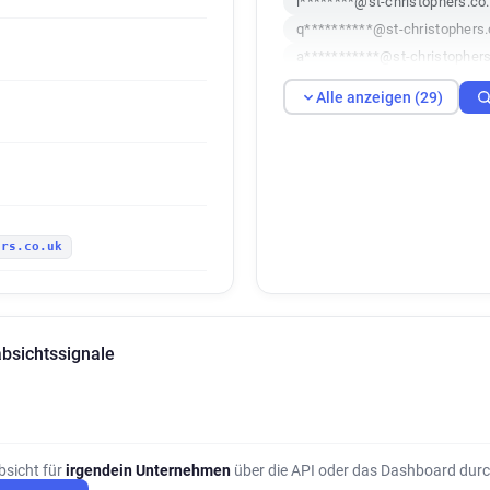
l********@st-christophers.co
q**********@st-christophers.
a***********@st-christophers
v*****@st-christophers.co.uk
Alle anzeigen (29)
g*********@st-christophers.c
n*******@st-christophers.co.
k************@st-christopher
r********@st-christophers.co
q******@st-christophers.co.u
ers.co.uk
p***********@st-christophers
k*****@st-christophers.co.uk
s************@st-christopher
n*****@st-christophers.co.uk
absichtssignale
d******@st-christophers.co.u
j******@st-christophers.co.u
h************@st-christopher
p*******@st-christophers.co.
a**********@st-christophers.
bsicht für
irgendein Unternehmen
über die API oder das Dashboard durc