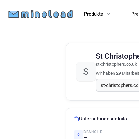
Produkte
Pre
St Christoph
st-christophers.co.uk
S
Wir haben
29
Mitarbei
Unternehmensdetails
BRANCHE
—