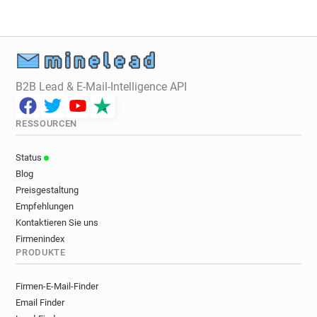
h*****@uktv.co.uk
p******@uktv.co.uk
l*****@uktv.co.uk
u************@uktv.co.uk
h*****@uktv.co.uk
r************@uktv.co.uk
c********@uktv.co.uk
s************@uktv.co.uk
f***********@uktv.co.uk
l************@uktv.co.uk
B2B Lead & E-Mail-Intelligence API
y*******@uktv.co.uk
l*******@uktv.co.uk
y*********@uktv.co.uk
RESSOURCEN
Status
Blog
Preisgestaltung
Empfehlungen
Kontaktieren Sie uns
Firmenindex
PRODUKTE
Firmen-E-Mail-Finder
Email Finder