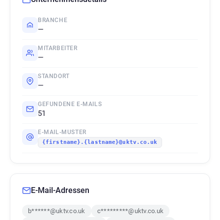
BRANCHE
—
MITARBEITER
—
STANDORT
—
GEFUNDENE E-MAILS
51
E-MAIL-MUSTER
{firstname}.{lastname}@uktv.co.uk
E-Mail-Adressen
b******@uktv.co.uk
c*********@uktv.co.uk