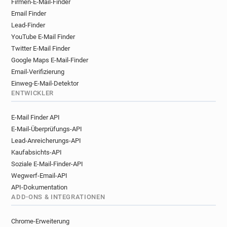
Firmen-E-Mail-Finder
z***********@univ-lyon3.fr
Email Finder
b**********@univ-lyon3.fr
x********@univ-lyon3.fr
Lead-Finder
d********@univ-lyon3.fr
q*********@univ-lyon3.fr
YouTube E-Mail Finder
m*****@univ-lyon3.fr
h******@univ-lyon3.fr
Twitter E-Mail Finder
h*******@univ-lyon3.fr
u********@univ-lyon3.fr
Google Maps E-Mail-Finder
y*********@univ-lyon3.fr
j***********@univ-lyon3.fr
Email-Verifizierung
y*****@univ-lyon3.fr
c**********@univ-lyon3.fr
Einweg-E-Mail-Detektor
ENTWICKLER
o***********@univ-lyon3.fr
f*******@univ-lyon3.fr
m********@univ-lyon3.fr
g*****@univ-lyon3.fr
E-Mail Finder API
y*******@univ-lyon3.fr
f*********@univ-lyon3.fr
E-Mail-Überprüfungs-API
q******@univ-lyon3.fr
u*********@univ-lyon3.fr
Lead-Anreicherungs-API
o*****@univ-lyon3.fr
d********@univ-lyon3.fr
Kaufabsichts-API
v***********@univ-lyon3.fr
z*********@univ-lyon3.fr
Soziale E-Mail-Finder-API
b***********@univ-lyon3.fr
f*****@univ-lyon3.fr
Wegwerf-Email-API
b***********@univ-lyon3.fr
j******@univ-lyon3.fr
API-Dokumentation
r***********@univ-lyon3.fr
e********@univ-lyon3.fr
ADD-ONS & INTEGRATIONEN
z**********@univ-lyon3.fr
Chrome-Erweiterung
z************@univ-lyon3.fr
k********@univ-lyon3.fr