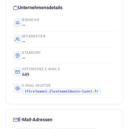
Unternehmensdetails
BRANCHE
—
MITARBEITER
—
STANDORT
—
GEFUNDENE E-MAILS
649
E-MAIL-MUSTER
{firstname}.{lastname}@univ-lyon3.fr
E-Mail-Adressen