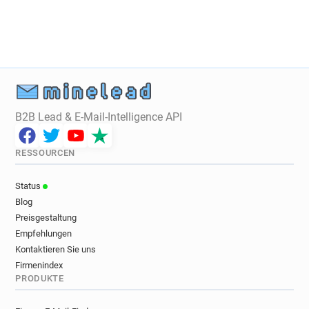
c*******@univ-lyon3.fr
d*****@univ-lyon3.fr
a**********@univ-lyon3.fr
k************@univ-lyon3.fr
e******@univ-lyon3.fr
v************@univ-lyon3.fr
u************@univ-lyon3.fr
u*****@univ-lyon3.fr
m*******@univ-lyon3.fr
x***********@univ-lyon3.fr
j*********@univ-lyon3.fr
l*****@univ-lyon3.fr
B2B Lead & E-Mail-Intelligence API
p******@univ-lyon3.fr
v**********@univ-lyon3.fr
c********@univ-lyon3.fr
p*****@univ-lyon3.fr
RESSOURCEN
t***********@univ-lyon3.fr
z***********@univ-lyon3.fr
g*********@univ-lyon3.fr
Status
u*********@univ-lyon3.fr
x*******@univ-lyon3.fr
Blog
m***********@univ-lyon3.fr
i*******@univ-lyon3.fr
Preisgestaltung
j************@univ-lyon3.fr
u*****@univ-lyon3.fr
Empfehlungen
q*******@univ-lyon3.fr
l*******@univ-lyon3.fr
Kontaktieren Sie uns
Firmenindex
u******@univ-lyon3.fr
u*******@univ-lyon3.fr
PRODUKTE
s***********@univ-lyon3.fr
m************@univ-lyon3.fr