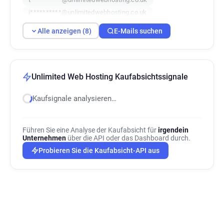
i**********@unlimitedwebhosting.co.uk
k***********@unlimitedwebhosting.co.uk
Alle anzeigen (8)
E-Mails suchen
u***********@unlimitedwebhosting.co.uk
a******@unlimitedwebhosting.co.uk
x**********@unlimitedwebhosting.co.uk
Unlimited Web Hosting Kaufabsichtssignale
Kaufsignale analysieren…
Führen Sie eine Analyse der Kaufabsicht für
irgendein
Unternehmen
über die API oder das Dashboard durch.
Probieren Sie die Kaufabsicht-API aus