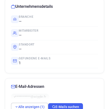
Unternehmensdetails
BRANCHE
—
MITARBEITER
—
STANDORT
—
GEFUNDENE E-MAILS
1
E-Mail-Adressen
v**********@wiggle.fr
Alle anzeigen (1)
E-Mails suchen