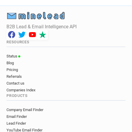
a********@3suisses.fr
b*********@3suisses.fr
n*******@3suisses.fr
q*****@3suisses.fr
n********@3suisses.fr
k**********@3suisses.fr
x********@3suisses.fr
n******@3suisses.fr
B2B Lead & Email Intelligence API
e***********@3suisses.fr
e*******@3suisses.fr
d******@3suisses.fr
t********@3suisses.fr
RESOURCES
r************@3suisses.fr
y*******@3suisses.fr
j**********@3suisses.fr
w********@3suisses.fr
Status
o*******@3suisses.fr
a*******@3suisses.fr
Blog
x***********@3suisses.fr
a*********@3suisses.fr
Pricing
q************@3suisses.fr
Referrals
w************@3suisses.fr
Contact us
u**********@3suisses.fr
h*********@3suisses.fr
Companies Index
PRODUCTS
u********@3suisses.fr
c*****@3suisses.fr
g***********@3suisses.fr
d*******@3suisses.fr
Company Email Finder
p**********@3suisses.fr
y************@3suisses.fr
Email Finder
z********@3suisses.fr
h*****@3suisses.fr
Lead Finder
s******@3suisses.fr
r**********@3suisses.fr
YouTube Email Finder