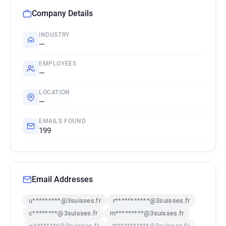
Company Details
INDUSTRY
—
EMPLOYEES
—
LOCATION
—
EMAILS FOUND
199
Email Addresses
u*********@3suisses.fr
r***********@3suisses.fr
c********@3suisses.fr
m*********@3suisses.fr
w********@3suisses.fr
z***********@3suisses.fr