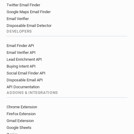
f***********@3suisses.fr
Twitter Email Finder
t************@3suisses.fr
o********@3suisses.fr
Google Maps Email Finder
p************@3suisses.fr
u*****@3suisses.fr
Email Verifier
k*****@3suisses.fr
g*****@3suisses.fr
Disposable Email Detector
w*******@3suisses.fr
j******@3suisses.fr
DEVELOPERS
k*******@3suisses.fr
s******@3suisses.fr
Email Finder API
g********@3suisses.fr
r**********@3suisses.fr
Email Verifier API
k*******@3suisses.fr
f**********@3suisses.fr
Lead Enrichment API
k*******@3suisses.fr
m***********@3suisses.fr
Buying Intent API
x********@3suisses.fr
l***********@3suisses.fr
Social Email Finder API
g***********@3suisses.fr
n******@3suisses.fr
Disposable Email API
f*********@3suisses.fr
t******@3suisses.fr
API Documentation
q******@3suisses.fr
g**********@3suisses.fr
ADDONS & INTEGRATIONS
x**********@3suisses.fr
x*******@3suisses.fr
s*******@3suisses.fr
l***********@3suisses.fr
Chrome Extension
a*********@3suisses.fr
f************@3suisses.fr
Firefox Extension
q**********@3suisses.fr
i*****@3suisses.fr
Gmail Extension
Google Sheets
p*****@3suisses.fr
a**********@3suisses.fr