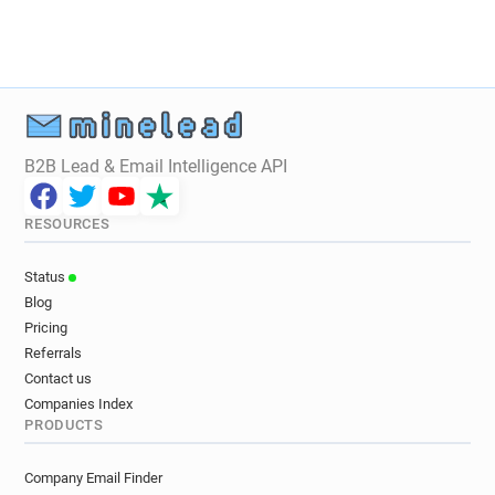
x*****@ac-creteil.fr
n**********@ac-creteil.fr
s***********@ac-creteil.fr
g********@ac-creteil.fr
s*******@ac-creteil.fr
n*********@ac-creteil.fr
q*****@ac-creteil.fr
a*****@ac-creteil.fr
d*******@ac-creteil.fr
d******@ac-creteil.fr
a***********@ac-creteil.fr
t******@ac-creteil.fr
B2B Lead & Email Intelligence API
k**********@ac-creteil.fr
w************@ac-creteil.fr
t******@ac-creteil.fr
RESOURCES
a***********@ac-creteil.fr
y***********@ac-creteil.fr
z*********@ac-creteil.fr
Status
a*****@ac-creteil.fr
f*********@ac-creteil.fr
Blog
r***********@ac-creteil.fr
y******@ac-creteil.fr
Pricing
g************@ac-creteil.fr
q*********@ac-creteil.fr
Referrals
k*******@ac-creteil.fr
g**********@ac-creteil.fr
Contact us
n******@ac-creteil.fr
i*********@ac-creteil.fr
Companies Index
PRODUCTS
w******@ac-creteil.fr
b**********@ac-creteil.fr
u********@ac-creteil.fr
i*********@ac-creteil.fr
Company Email Finder
z*******@ac-creteil.fr
r***********@ac-creteil.fr