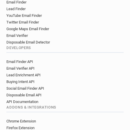
Email Finder
u*********@ac-creteil.fr
c*****@ac-creteil.fr
Lead Finder
e**********@ac-creteil.fr
c***********@ac-creteil.fr
YouTube Email Finder
j************@ac-creteil.fr
u**********@ac-creteil.fr
Twitter Email Finder
f**********@ac-creteil.fr
i*******@ac-creteil.fr
Google Maps Email Finder
z********@ac-creteil.fr
y************@ac-creteil.fr
Email Verifier
y********@ac-creteil.fr
p************@ac-creteil.fr
Disposable Email Detector
w************@ac-creteil.fr
DEVELOPERS
h***********@ac-creteil.fr
s**********@ac-creteil.fr
Email Finder API
w*******@ac-creteil.fr
w*****@ac-creteil.fr
Email Verifier API
q******@ac-creteil.fr
o*********@ac-creteil.fr
Lead Enrichment API
c*****@ac-creteil.fr
x*****@ac-creteil.fr
Buying Intent API
z*********@ac-creteil.fr
q******@ac-creteil.fr
Social Email Finder API
q******@ac-creteil.fr
q***********@ac-creteil.fr
Disposable Email API
g******@ac-creteil.fr
v**********@ac-creteil.fr
API Documentation
b*******@ac-creteil.fr
g******@ac-creteil.fr
ADDONS & INTEGRATIONS
f*******@ac-creteil.fr
x******@ac-creteil.fr
w********@ac-creteil.fr
j********@ac-creteil.fr
Chrome Extension
k*******@ac-creteil.fr
r******@ac-creteil.fr
Firefox Extension