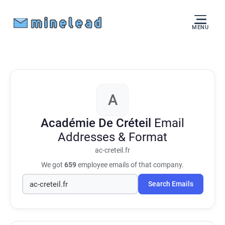
MENU
A
Académie De Créteil
Email
Addresses & Format
ac-creteil.fr
We got
659
employee emails of that company.
Search Emails