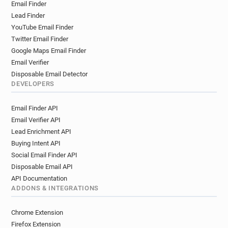
Email Finder
s***********@ac-grenoble.fr
Lead Finder
e******@ac-grenoble.fr
e*******@ac-grenoble.fr
YouTube Email Finder
p***********@ac-grenoble.fr
Twitter Email Finder
t*********@ac-grenoble.fr
Google Maps Email Finder
o************@ac-grenoble.fr
Email Verifier
r*******@ac-grenoble.fr
o******@ac-grenoble.fr
Disposable Email Detector
a**********@ac-grenoble.fr
DEVELOPERS
c**********@ac-grenoble.fr
Email Finder API
m************@ac-grenoble.fr
Email Verifier API
h***********@ac-grenoble.fr
c*****@ac-grenoble.fr
Lead Enrichment API
v************@ac-grenoble.fr
Buying Intent API
x**********@ac-grenoble.fr
o*******@ac-grenoble.fr
Social Email Finder API
s**********@ac-grenoble.fr
u******@ac-grenoble.fr
Disposable Email API
c***********@ac-grenoble.fr
API Documentation
e*********@ac-grenoble.fr
ADDONS & INTEGRATIONS
a*********@ac-grenoble.fr
y*********@ac-grenoble.fr
v*****@ac-grenoble.fr
Chrome Extension
p***********@ac-grenoble.fr
Firefox Extension