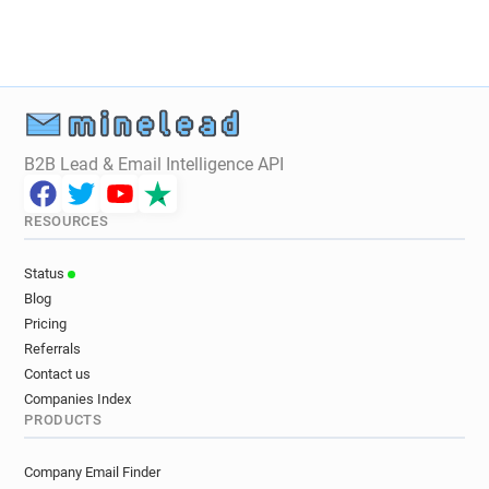
c************@ac-grenoble.fr
t***********@ac-grenoble.fr
p*******@ac-grenoble.fr
x************@ac-grenoble.fr
c******@ac-grenoble.fr
n********@ac-grenoble.fr
x******@ac-grenoble.fr
x*****@ac-grenoble.fr
B2B Lead & Email Intelligence API
d*********@ac-grenoble.fr
p******@ac-grenoble.fr
r**********@ac-grenoble.fr
RESOURCES
a************@ac-grenoble.fr
x********@ac-grenoble.fr
i********@ac-grenoble.fr
Status
l*******@ac-grenoble.fr
t**********@ac-grenoble.fr
Blog
g*******@ac-grenoble.fr
Pricing
m**********@ac-grenoble.fr
Referrals
n************@ac-grenoble.fr
Contact us
d**********@ac-grenoble.fr
Companies Index
PRODUCTS
v**********@ac-grenoble.fr
m**********@ac-grenoble.fr
h*****@ac-grenoble.fr
Company Email Finder
q******@ac-grenoble.fr