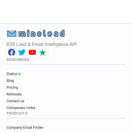
u*********@ac-toulouse.fr
s******@ac-toulouse.fr
r************@ac-toulouse.fr
u************@ac-toulouse.fr
h************@ac-toulouse.fr
l********@ac-toulouse.fr
e*****@ac-toulouse.fr
d********@ac-toulouse.fr
B2B Lead & Email Intelligence API
n************@ac-toulouse.fr
m********@ac-toulouse.fr
RESOURCES
t*********@ac-toulouse.fr
c************@ac-toulouse.fr
Status
p********@ac-toulouse.fr
v********@ac-toulouse.fr
Blog
o***********@ac-toulouse.fr
Pricing
k************@ac-toulouse.fr
Referrals
u********@ac-toulouse.fr
t*********@ac-toulouse.fr
Contact us
h***********@ac-toulouse.fr
Companies Index
PRODUCTS
r********@ac-toulouse.fr
j******@ac-toulouse.fr
s*********@ac-toulouse.fr
Company Email Finder
x************@ac-toulouse.fr