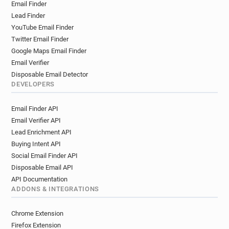
Email Finder
t*******@ac-toulouse.fr
y******@ac-toulouse.fr
Lead Finder
q***********@ac-toulouse.fr
YouTube Email Finder
k*******@ac-toulouse.fr
i*********@ac-toulouse.fr
Twitter Email Finder
p************@ac-toulouse.fr
Google Maps Email Finder
j************@ac-toulouse.fr
n*****@ac-toulouse.fr
Email Verifier
v*****@ac-toulouse.fr
n*********@ac-toulouse.fr
Disposable Email Detector
e*********@ac-toulouse.fr
DEVELOPERS
p***********@ac-toulouse.fr
Email Finder API
o**********@ac-toulouse.fr
Email Verifier API
i************@ac-toulouse.fr
Lead Enrichment API
m********@ac-toulouse.fr
v*****@ac-toulouse.fr
Buying Intent API
q**********@ac-toulouse.fr
Social Email Finder API
c*********@ac-toulouse.fr
Disposable Email API
t**********@ac-toulouse.fr
API Documentation
k*********@ac-toulouse.fr
ADDONS & INTEGRATIONS
g**********@ac-toulouse.fr
o*******@ac-toulouse.fr
Chrome Extension
x***********@ac-toulouse.fr
Firefox Extension