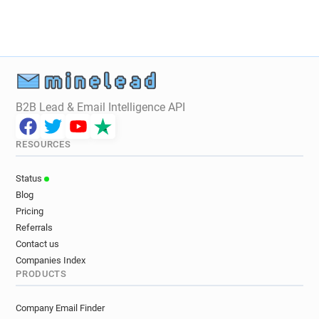
i******@auchan.fr
m******@auchan.fr
x*********@auchan.fr
l**********@auchan.fr
i*****@auchan.fr
w*****@auchan.fr
v***********@auchan.fr
m***********@auchan.fr
b********@auchan.fr
z***********@auchan.fr
l******@auchan.fr
t******@auchan.fr
B2B Lead & Email Intelligence API
i*********@auchan.fr
p*****@auchan.fr
z**********@auchan.fr
z*********@auchan.fr
RESOURCES
b***********@auchan.fr
z*****@auchan.fr
m*********@auchan.fr
y*********@auchan.fr
Status
f*********@auchan.fr
h******@auchan.fr
Blog
z******@auchan.fr
s**********@auchan.fr
Pricing
h*******@auchan.fr
c*****@auchan.fr
Referrals
b***********@auchan.fr
x*********@auchan.fr
Contact us
x******@auchan.fr
u********@auchan.fr
Companies Index
PRODUCTS
x************@auchan.fr
m******@auchan.fr
u*********@auchan.fr
x*********@auchan.fr
Company Email Finder
r**********@auchan.fr
f************@auchan.fr