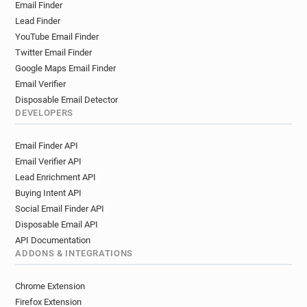
Email Finder
f******@auchan.fr
i*********@auchan.fr
Lead Finder
b*******@auchan.fr
p*********@auchan.fr
YouTube Email Finder
h*******@auchan.fr
s********@auchan.fr
Twitter Email Finder
a******@auchan.fr
d*******@auchan.fr
Google Maps Email Finder
u************@auchan.fr
b***********@auchan.fr
Email Verifier
n******@auchan.fr
x********@auchan.fr
Disposable Email Detector
v**********@auchan.fr
y************@auchan.fr
DEVELOPERS
h**********@auchan.fr
s*******@auchan.fr
Email Finder API
m********@auchan.fr
u********@auchan.fr
Email Verifier API
f*******@auchan.fr
z*******@auchan.fr
Lead Enrichment API
q*********@auchan.fr
m**********@auchan.fr
Buying Intent API
c******@auchan.fr
z*********@auchan.fr
Social Email Finder API
o***********@auchan.fr
j***********@auchan.fr
Disposable Email API
a******@auchan.fr
p*****@auchan.fr
API Documentation
i**********@auchan.fr
d********@auchan.fr
ADDONS & INTEGRATIONS
e******@auchan.fr
h**********@auchan.fr
x********@auchan.fr
e*****@auchan.fr
Chrome Extension
y********@auchan.fr
i*****@auchan.fr
Firefox Extension